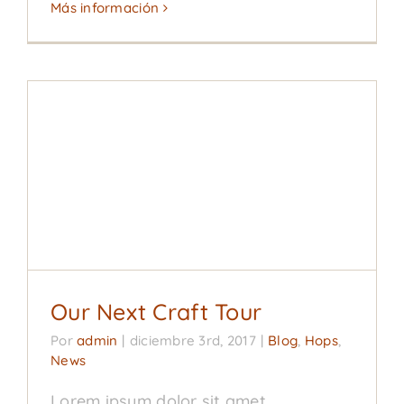
Más información
Our Next Craft Tour
Blog
Hops
News
Our Next Craft Tour
Por
admin
|
diciembre 3rd, 2017
|
Blog
,
Hops
,
News
Lorem ipsum dolor sit amet,