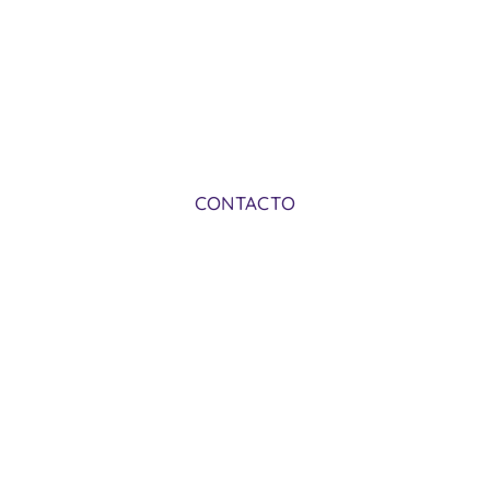
Porzún, concejo de Vegadeo, Asturias,
reserva de la biosfera “Oscos Eo y Terras de
Burón”
CONTACTO
MENÚ
Nosotros
Nuestros productos
Donde estamos