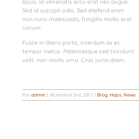
lacus, id venenatis arcu erat nec augue.
Sed id suscipit odio. Sed eleifend enim
non nunc malesuada, fringilla mollis erat
rutrum.
Fusce in libero porta, interdum ex et,
tempor metus. Pellentesque sed tincidunt
velit, non mollis urna. Cras justo diam,
Por
admin
|
diciembre 3rd, 2017
|
Blog
,
Hops
,
News
Share This Event Info!