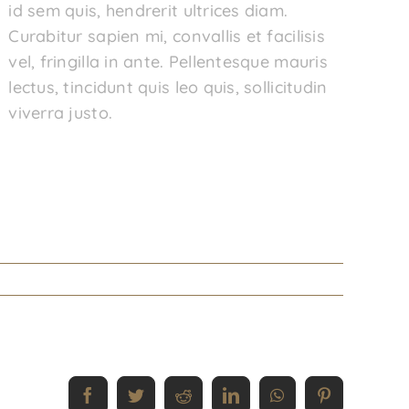
id sem quis, hendrerit ultrices diam.
Curabitur sapien mi, convallis et facilisis
vel, fringilla in ante. Pellentesque mauris
lectus, tincidunt quis leo quis, sollicitudin
viverra justo.
Facebook
Twitter
Reddit
LinkedIn
WhatsApp
Pinterest