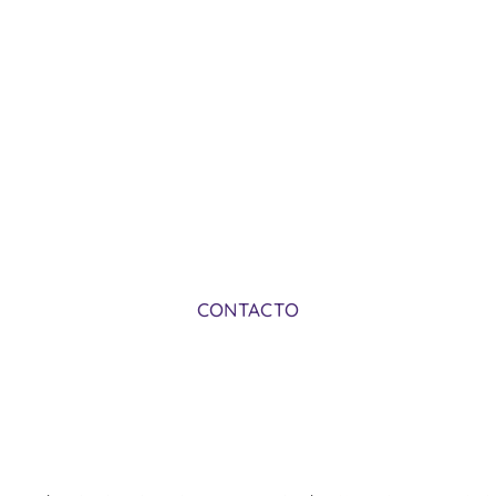
Porzún, concejo de Vegadeo, Asturias,
reserva de la biosfera “Oscos Eo y Terras
de Burón”
CONTACTO