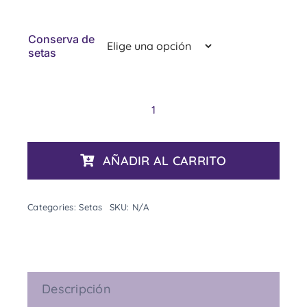
Conserva de
setas
Conserva
de
setas
AÑADIR AL CARRITO
en
aceite
de
Categories:
Setas
SKU:
N/A
oliva
virgen
extra
cantidad
Descripción