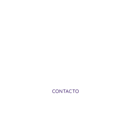
Porzún, concejo de Vegadeo, Asturias,
reserva de la biosfera “Oscos Eo y Terras de
Burón”
CONTACTO
MENÚ