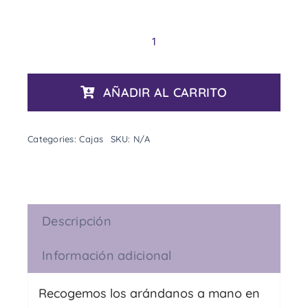
14.00€
Caja
de
arándanos
AÑADIR AL CARRITO
cantidad
Categories:
Cajas
SKU:
N/A
Descripción
Información adicional
Recogemos los arándanos a mano en